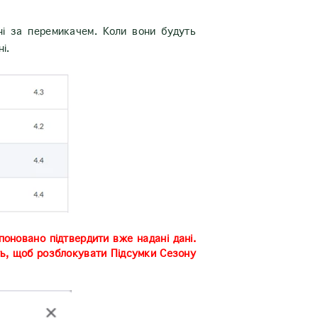
5
ані за перемикачем. Коли вони будуть
ані.
поновано підтвердити вже надані дані.
ть, щоб розблокувати Підсумки Сезону