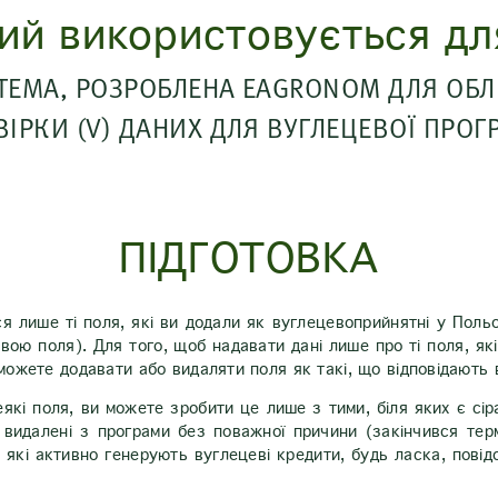
кий використовується дл
ТЕМА, РОЗРОБЛЕНА EAGRONOM ДЛЯ ОБЛІК
ВІРКИ (V) ДАНИХ ДЛЯ ВУГЛЕЦЕВОЇ ПРОГ
ПІДГОТОВКА
я лише ті поля, які ви додали як вуглецевоприйнятні у Пол
ою поля). Для того, щоб надавати дані лише про ті поля, як
можете додавати або видаляти поля як такі, що відповідають 
кі поля, ви можете зробити це лише з тими, біля яких є сір
 видалені з програми без поважної причини (закінчився термі
 які активно генерують вуглецеві кредити, будь ласка, повід