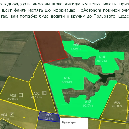
що відповідають вимогам щодо викидів вуглецю, мають приз
шейп-файли містять цю інформацію, і eAgronom повинен зчита
так, вам потрібно буде додати її вручну до Польового щоде