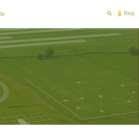
Вхід
Пи