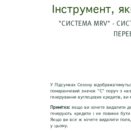
Інструмент, я
"СИСТЕМА MRV" - СИС
ПЕРЕ
У Підсумках Сезону відображатимутьс
помаранчевий значок "C" поруч з назв
генерування вуглецевих кредитів, ви 
Примітка:
якщо ви хочете видалити дея
генерують кредити і не повинні бути
Якщо ви все ж хочете видалити поля,
у цьому.