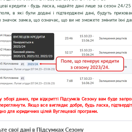
ецеві кредити - будь ласка, надайте дані лише за сезон 24/2
оля, в які були додані і підтверджені дані, будуть прихов
и значок замка, що означає, що ви не зможете змінити їхні д
зборі даних, при відкритті Підсумків Сезону вам буде запро
переглянути. Якщо все виглядає добре, будь ласка, підтверді
дно для юридичних цілей Вуглецевої програми.