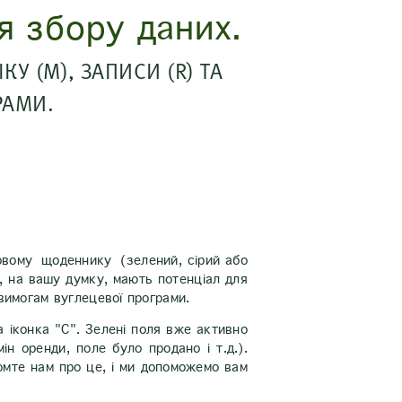
я збору даних.
У (M), ЗАПИСИ (R) ТА
РАМИ.
ьовому щоденнику (зелений, сірий або
і, на вашу думку, мають потенціал для
вимогам вуглецевої програми.
а іконка "С". Зелені поля вже активно
н оренди, поле було продано і т.д.).
омте нам про це, і ми допоможемо вам