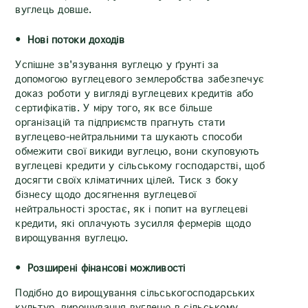
вуглець довше.
Нові потоки доходів
Успішне зв'язування вуглецю у ґрунті за
допомогою вуглецевого землеробства забезпечує
доказ роботи у вигляді вуглецевих кредитів або
сертифікатів. У міру того, як все більше
організацій та підприємств прагнуть стати
вуглецево-нейтральними та шукають способи
обмежити свої викиди вуглецю, вони скуповують
вуглецеві кредити у сільському господарстві, щоб
досягти своїх кліматичних цілей. Тиск з боку
бізнесу щодо досягнення вуглецевої
нейтральності зростає, як і попит на вуглецеві
кредити, які оплачують зусилля фермерів щодо
вирощування вуглецю.
Розширені фінансові можливості
Подібно до вирощування сільськогосподарських
культур, вирощування вуглецю в сільському