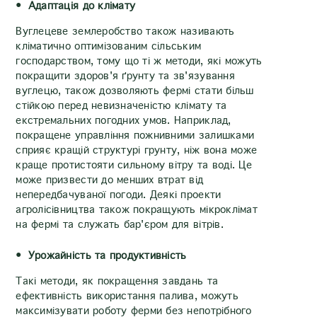
Адаптація до клімату
Вуглецеве землеробство також називають
кліматично оптимізованим сільським
господарством, тому що ті ж методи, які можуть
покращити здоров'я ґрунту та зв'язування
вуглецю, також дозволяють фермі стати більш
стійкою перед невизначеністю клімату та
екстремальних погодних умов. Наприклад,
покращене управління пожнивними залишками
сприяє кращій структурі грунту, ніж вона може
краще протистояти сильному вітру та воді. Це
може призвести до менших втрат від
непередбачуваної погоди. Деякі проекти
агролісівництва також покращують мікроклімат
на фермі та служать бар'єром для вітрів.
Урожайність та продуктивність
Такі методи, як покращення завдань та
ефективність використання палива, можуть
максимізувати роботу ферми без непотрібного