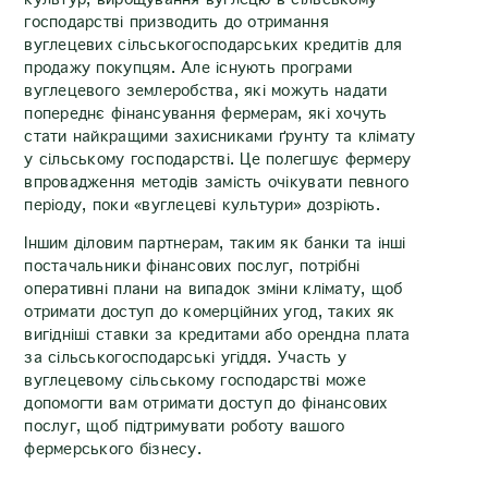
господарстві призводить до отримання
вуглецевих сільськогосподарських кредитів для
продажу покупцям. Але існують програми
вуглецевого землеробства, які можуть надати
попереднє фінансування фермерам, які хочуть
стати найкращими захисниками ґрунту та клімату
у сільському господарстві. Це полегшує фермеру
впровадження методів замість очікувати певного
періоду, поки «вуглецеві культури» дозріють.
Іншим діловим партнерам, таким як банки та інші
постачальники фінансових послуг, потрібні
оперативні плани на випадок зміни клімату, щоб
отримати доступ до комерційних угод, таких як
вигідніші ставки за кредитами або орендна плата
за сільськогосподарські угіддя. Участь у
вуглецевому сільському господарстві може
допомогти вам отримати доступ до фінансових
послуг, щоб підтримувати роботу вашого
фермерського бізнесу.