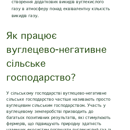
створення додаткових викидів вуглекислого
газу в атмосферу понад еквівалентну кількість
викидів газу.
Як працює
вуглецево-негативне
сільське
господарство?
У сільському господарстві вуглецево-негативне
сільське господарство частіше називають просто
вуглецевим сільським господарством. Участь у
вуглецевому землеробстві призводить до
багатьох позитивних результатів, які стимулюють
фермерів, що підвищують природну здатність
наземних екосистем поглинати вуглекислий газ із