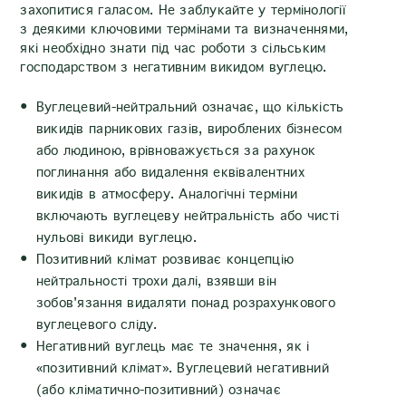
захопитися галасом. Не заблукайте у термінології
з деякими ключовими термінами та визначеннями,
які необхідно знати під час роботи з сільським
господарством з негативним викидом вуглецю.
Вуглецевий-нейтральний означає, що кількість
викидів парникових газів, вироблених бізнесом
або людиною, врівноважується за рахунок
поглинання або видалення еквівалентних
викидів в атмосферу. Аналогічні терміни
включають вуглецеву нейтральність або чисті
нульові викиди вуглецю.
Позитивний клімат розвиває концепцію
нейтральності трохи далі, взявши він
зобов'язання видаляти понад розрахункового
вуглецевого сліду.
Негативний вуглець має те значення, як і
«позитивний клімат». Вуглецевий негативний
(або кліматично-позитивний) означає