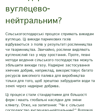
вуглецево-
нейтральним?
Сільськогосподарські процеси сприяють викидам
вуглецю. Ці викиди парникових газів
відбуваються з полів у результаті рослинництва
чи тваринництва. Звичайно, рослини виділяють
вуглекислий газ у міру зростання. Проте, певні
методи ведення сільського господарства можуть
збільшити викиди газу. Надмірне застосування
хімічних добрив, наприклад, використовує багато
ресурсів викопного палива для виробництва
тільки для того, щоб зрештою забруднити води та
землі через надмірне добрива.
Ці процеси стали стандартними для більшості
ферм і мають глобальні наслідки для зміни
клімату. Отже, на запитання: "Чи є сільське
господарство вуглецево-нейтральним?" Відповіді