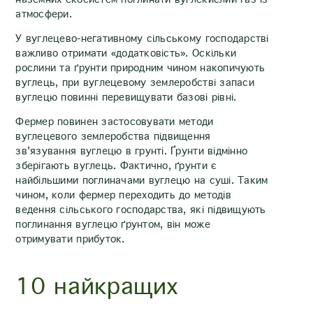
атмосфери.
У вуглецево-негативному сільському господарстві
важливо отримати «додатковість». Оскільки
рослини та ґрунти природним чином накопичують
вуглець, при вуглецевому землеробстві запаси
вуглецю повинні перевищувати базові рівні.
Фермер повинен застосовувати методи
вуглецевого землеробства підвищення
зв'язування вуглецю в грунті. Ґрунти відмінно
зберігають вуглець. Фактично, ґрунти є
найбільшими поглиначами вуглецю на суші. Таким
чином, коли фермер переходить до методів
ведення сільського господарства, які підвищують
поглинання вуглецю ґрунтом, він може
отримувати прибуток.
10 найкращих