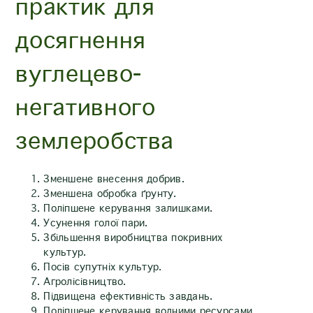
практик для
досягнення
вуглецево-
негативного
землеробства
Зменшене внесення добрив.
Зменшена обробка ґрунту.
Поліпшене керування залишками.
Усунення голої пари.
Збільшення виробництва покривних
культур.
Посів супутніх культур.
Агролісівництво.
Підвищена ефективність завдань.
Поліпшене керування водними ресурсами.