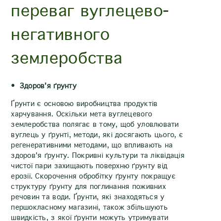
переваг вуглецево-
негативного
землеробства
Здоров'я ґрунту
Ґрунти є основою виробництва продуктів
харчування. Оскільки мета вуглецевого
землеробства полягає в тому, щоб уловлювати
вуглець у ґрунті, методи, які досягають цього, є
регенеративними методами, що впливають на
здоров'я ґрунту. Покривні культури та ліквідація
чистої пари захищають поверхню ґрунту від
ерозії. Скорочення обробітку ґрунту покращує
структуру ґрунту для поглинання поживних
речовин та води. Ґрунти, які знаходяться у
першокласному магазині, також збільшують
швидкість, з якої ґрунти можуть утримувати